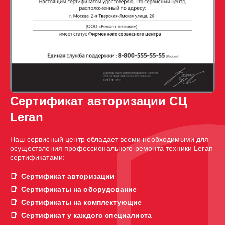
Сертификат авторизации СЦ
Leran
Наш сервисный центр обладает всеми необходимыми для
осуществления профессионального ремонта техники Leran
сертификатами:
Сертификат авторизации
Сертификаты на оборудование
Сертификаты на комплектующие
Сертификат у каждого специалиста