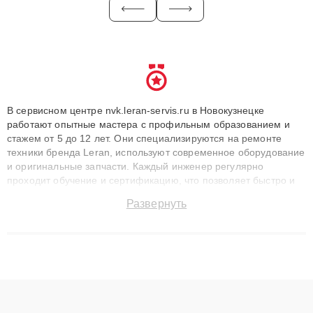
В сервисном центре nvk.leran-servis.ru в Новокузнецке
работают опытные мастера с профильным образованием и
стажем от 5 до 12 лет. Они специализируются на ремонте
техники бренда Leran, используют современное оборудование
и оригинальные запчасти. Каждый инженер регулярно
проходит обучение и сертификацию, что позволяет быстро и
точноdiagnostikировать поломки и восстанавливать технику с
Развернуть
сохранением гарантии до 3 лет. Наши мастера решают
сложные случаи: от замены матриц и материнских плат до
ремонта после залития и восстановления данных. Благодаря
высокой квалификации и ответственному подходу клиенты
получают быстрый, качественный ремонт и понятные
объяснения по результатам диагностики.