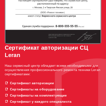
Сертификат авторизации СЦ
Leran
Наш сервисный центр обладает всеми необходимыми для
осуществления профессионального ремонта техники Leran
сертификатами:
Сертификат авторизации
Сертификаты на оборудование
Сертификаты на комплектующие
Сертификат у каждого специалиста