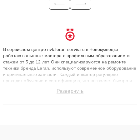
В сервисном центре nvk.leran-servis.ru в Новокузнецке
работают опытные мастера с профильным образованием и
стажем от 5 до 12 лет. Они специализируются на ремонте
техники бренда Leran, используют современное оборудование
и оригинальные запчасти. Каждый инженер регулярно
проходит обучение и сертификацию, что позволяет быстро и
точноdiagnostikировать поломки и восстанавливать технику с
Развернуть
сохранением гарантии до 3 лет. Наши мастера решают
сложные случаи: от замены матриц и материнских плат до
ремонта после залития и восстановления данных. Благодаря
высокой квалификации и ответственному подходу клиенты
получают быстрый, качественный ремонт и понятные
объяснения по результатам диагностики.