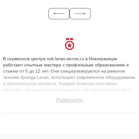
В сервисном центре nvk.leran-servis.ru в Новокузнецке
работают опытные мастера с профильным образованием и
стажем от 5 до 12 лет. Они специализируются на ремонте
техники бренда Leran, используют современное оборудование
и оригинальные запчасти. Каждый инженер регулярно
проходит обучение и сертификацию, что позволяет быстро и
точноdiagnostikировать поломки и восстанавливать технику с
Развернуть
сохранением гарантии до 3 лет. Наши мастера решают
сложные случаи: от замены матриц и материнских плат до
ремонта после залития и восстановления данных. Благодаря
высокой квалификации и ответственному подходу клиенты
получают быстрый, качественный ремонт и понятные
объяснения по результатам диагностики.