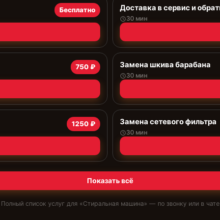
Доставка в сервис и обрат
Бесплатно
30 мин
Замена шкива барабана
750 ₽
30 мин
Замена сетевого фильтра
1250 ₽
30 мин
Показать всё
Полный список услуг для «
Стиральная машина
» — по звонку или в чате