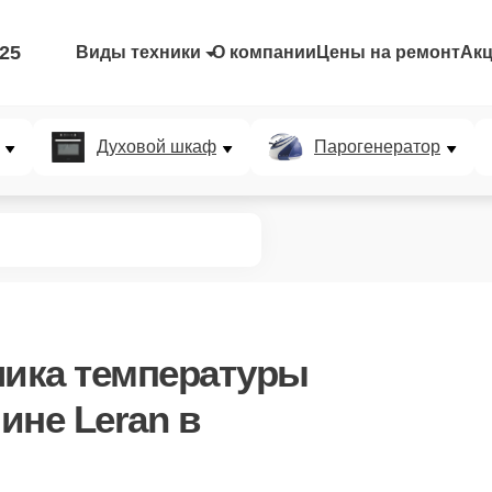
-25
Виды техники
О компании
Цены на ремонт
Ак
Духовой шкаф
Парогенератор
чика температуры
ине Leran в