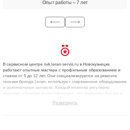
Опыт работы – 7 лет
В сервисном центре nvk.leran-servis.ru в Новокузнецке
работают опытные мастера с профильным образованием и
стажем от 5 до 12 лет. Они специализируются на ремонте
техники бренда Leran, используют современное оборудование
и оригинальные запчасти. Каждый инженер регулярно
проходит обучение и сертификацию, что позволяет быстро и
точноdiagnostikировать поломки и восстанавливать технику с
Развернуть
сохранением гарантии до 3 лет. Наши мастера решают
сложные случаи: от замены матриц и материнских плат до
ремонта после залития и восстановления данных. Благодаря
высокой квалификации и ответственному подходу клиенты
получают быстрый, качественный ремонт и понятные