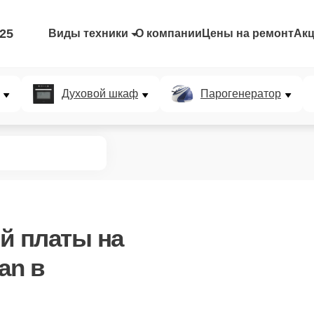
-25
Виды техники
О компании
Цены на ремонт
Ак
Духовой шкаф
Парогенератор
ой платы
на
an в