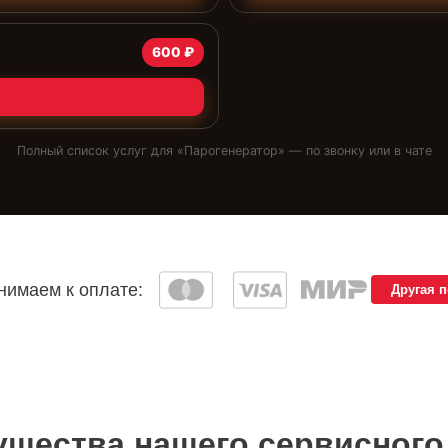
600 ₽
Полный список услуг для «
Парогенератор
» — по звонку или в чате
имаем к оплате:
Другая 
щества нашего сервисного