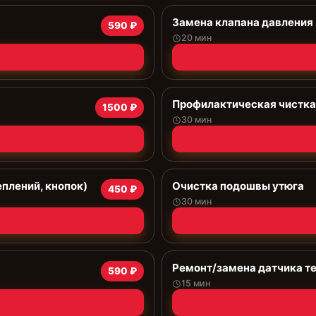
Замена клапана давления
590 ₽
20 мин
Профилактическая чистка
1500 ₽
30 мин
еплений, кнопок)
Очистка подошвы утюга
450 ₽
30 мин
Ремонт/замена датчика т
590 ₽
15 мин