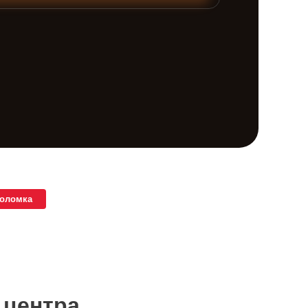
поломка
 центра