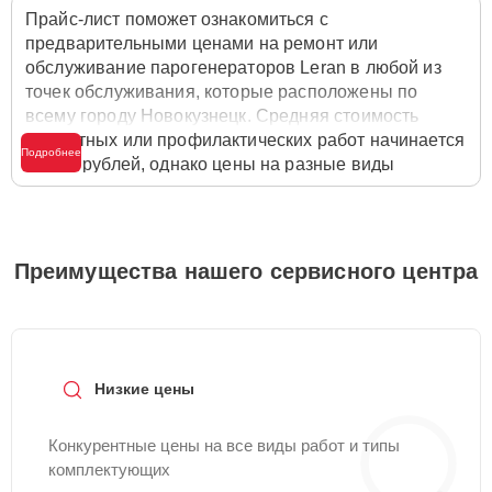
Прайс-лист поможет ознакомиться с
предварительными ценами на ремонт или
обслуживание парогенераторов Leran в любой из
точек обслуживания, которые расположены по
всему городу Новокузнецк. Средняя стоимость
ремонтных или профилактических работ начинается
Подробнее
от 600 рублей, однако цены на разные виды
комплектующих могут различаться. Полную
стоимость работ с учётом запчастей или расходных
материалов необходимо уточнять со специалистом
службы заботы о клиентах. Для расчета итоговой
Преимущества нашего сервисного центра
стоимости ремонта парогенератора достаточно
позвонить по телефону горячей линии
+7 (800) 100-
91-25
или оставить заявку на нашем сайте Leran-
Servis.
Низкие цены
Конкурентные цены на все виды работ и типы
комплектующих