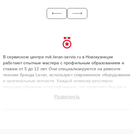
В сервисном центре nvk.leran-servis.ru в Новокузнецке
работают опытные мастера с профильным образованием и
стажем от 5 до 12 лет. Они специализируются на ремонте
техники бренда Leran, используют современное оборудование
и оригинальные запчасти. Каждый инженер регулярно
проходит обучение и сертификацию, что позволяет быстро и
точноdiagnostikировать поломки и восстанавливать технику с
Развернуть
сохранением гарантии до 3 лет. Наши мастера решают
сложные случаи: от замены матриц и материнских плат до
ремонта после залития и восстановления данных. Благодаря
высокой квалификации и ответственному подходу клиенты
получают быстрый, качественный ремонт и понятные
объяснения по результатам диагностики.