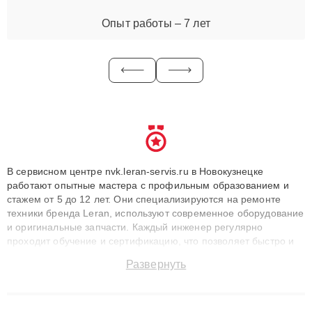
Опыт работы – 7 лет
В сервисном центре nvk.leran-servis.ru в Новокузнецке
работают опытные мастера с профильным образованием и
стажем от 5 до 12 лет. Они специализируются на ремонте
техники бренда Leran, используют современное оборудование
и оригинальные запчасти. Каждый инженер регулярно
проходит обучение и сертификацию, что позволяет быстро и
точноdiagnostikировать поломки и восстанавливать технику с
Развернуть
сохранением гарантии до 3 лет. Наши мастера решают
сложные случаи: от замены матриц и материнских плат до
ремонта после залития и восстановления данных. Благодаря
высокой квалификации и ответственному подходу клиенты