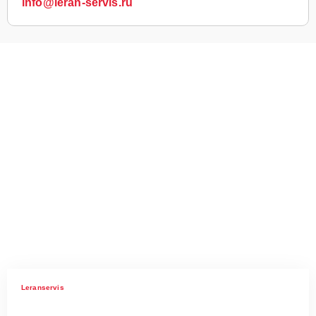
info@leran-servis.ru
Leranservis