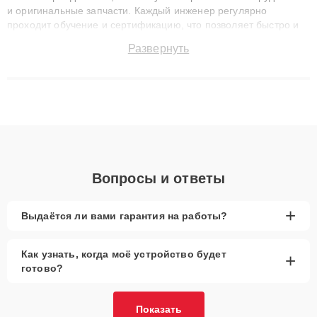
и оригинальные запчасти. Каждый инженер регулярно
проходит обучение и сертификацию, что позволяет быстро и
точноdiagnostikировать поломки и восстанавливать технику с
Развернуть
сохранением гарантии до 3 лет. Наши мастера решают
сложные случаи: от замены матриц и материнских плат до
ремонта после залития и восстановления данных. Благодаря
высокой квалификации и ответственному подходу клиенты
получают быстрый, качественный ремонт и понятные
объяснения по результатам диагностики.
Вопросы и ответы
+
Выдаётся ли вами гарантия на работы?
Как узнать, когда моё устройство будет
+
готово?
Показать