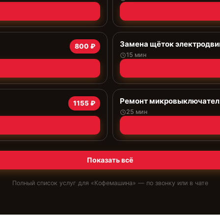
Замена щёток электродви
800 ₽
15 мин
Ремонт микровыключател
1155 ₽
25 мин
Показать всё
Полный список услуг для «
Кофемашина
» — по звонку или в чате