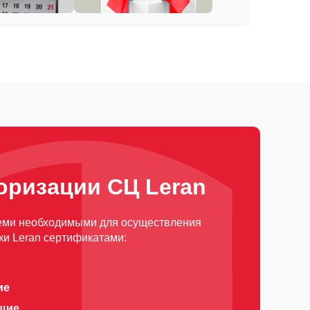
оризации СЦ Leran
еми необходимыми для осуществления
ки Leran сертификатами:
ие
щие