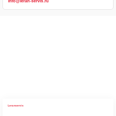
info@leran-servis.ru
Leranservis