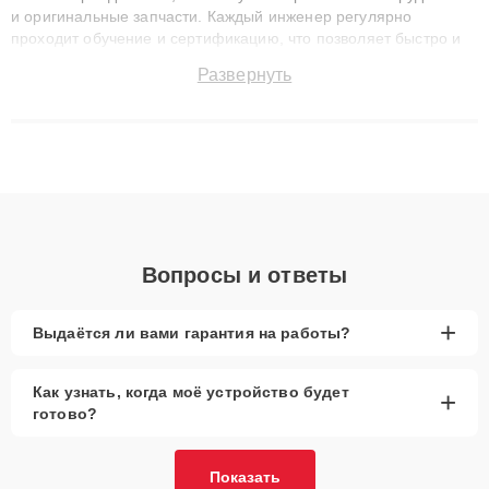
и оригинальные запчасти. Каждый инженер регулярно
проходит обучение и сертификацию, что позволяет быстро и
точноdiagnostikировать поломки и восстанавливать технику с
Развернуть
сохранением гарантии до 3 лет. Наши мастера решают
сложные случаи: от замены матриц и материнских плат до
ремонта после залития и восстановления данных. Благодаря
высокой квалификации и ответственному подходу клиенты
получают быстрый, качественный ремонт и понятные
объяснения по результатам диагностики.
Вопросы и ответы
+
Выдаётся ли вами гарантия на работы?
Как узнать, когда моё устройство будет
+
готово?
Показать