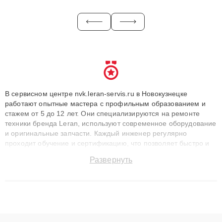
В сервисном центре nvk.leran-servis.ru в Новокузнецке
работают опытные мастера с профильным образованием и
стажем от 5 до 12 лет. Они специализируются на ремонте
техники бренда Leran, используют современное оборудование
и оригинальные запчасти. Каждый инженер регулярно
проходит обучение и сертификацию, что позволяет быстро и
точноdiagnostikировать поломки и восстанавливать технику с
Развернуть
сохранением гарантии до 3 лет. Наши мастера решают
сложные случаи: от замены матриц и материнских плат до
ремонта после залития и восстановления данных. Благодаря
высокой квалификации и ответственному подходу клиенты
получают быстрый, качественный ремонт и понятные
объяснения по результатам диагностики.