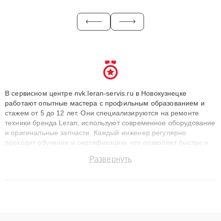
В сервисном центре nvk.leran-servis.ru в Новокузнецке
работают опытные мастера с профильным образованием и
стажем от 5 до 12 лет. Они специализируются на ремонте
техники бренда Leran, используют современное оборудование
и оригинальные запчасти. Каждый инженер регулярно
проходит обучение и сертификацию, что позволяет быстро и
точноdiagnostikировать поломки и восстанавливать технику с
Развернуть
сохранением гарантии до 3 лет. Наши мастера решают
сложные случаи: от замены матриц и материнских плат до
ремонта после залития и восстановления данных. Благодаря
высокой квалификации и ответственному подходу клиенты
получают быстрый, качественный ремонт и понятные
объяснения по результатам диагностики.